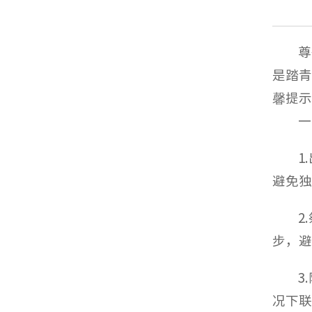
尊
是踏青
馨提示
一
1
避免独
2
步，避
3
况下联