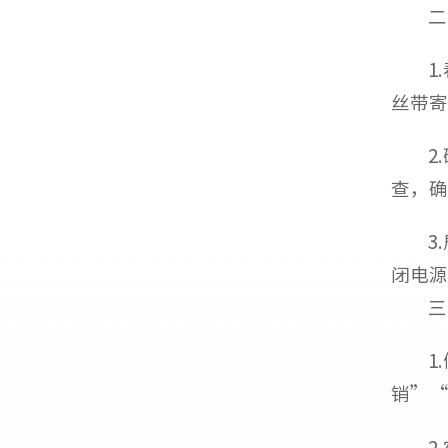
二
1
丝带寄
2
查，确
3
闭电源
三
1
销”“
2