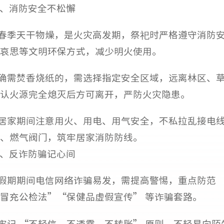
、消防安全不松懈
.春季天干物燥，是火灾高发期，祭祀时严格遵守消防
哀思等文明环保方式，减少明火使用。
.确需焚香烧纸的，需选择指定安全区域，远离林区、
认火源完全熄灭后方可离开，严防火灾隐患。
.居家期间注意用火、用电、用气安全，不私拉乱接电
、燃气阀门，筑牢居家消防防线。
、反诈防骗记心间
.假期期间电信网络诈骗易发，需提高警惕，重点防范
冒充公检法”“保健品虚假宣传” 等诈骗套路。
.牢记 “不轻信、不透露、不转账” 原则，不轻易向