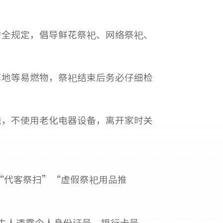
安全规定，倡导鲜花祭祀、网络祭祀、
草地等易燃物，祭祀结束后务必仔细检
线，不使用老化电器设备，离开家时关
 “代客祭扫”“虚假祭祀用品推
陌生人透露个人身份证号、银行卡号、