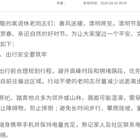
作者：
发布时间：2026-04-02 09:47
敬的离退休老同志们：春风送暖，清明将至。清明节
赏春、亲近自然的好时节。为让大家度过一个平安、
如下：
、出行安全要筑牢
.出行前合理规划行程，避开高峰时段和拥堵路段，优
自前往偏远区域。行动不便的老同志尽量减少远距离
.祭祀、踏青地点多为郊外或山林，路面可能湿滑，需
让障碍物，防止摔倒；避免长时间步行、攀爬陡坡，
.随身携带手机并保持电量充足，熟记家人及社区联系
络。