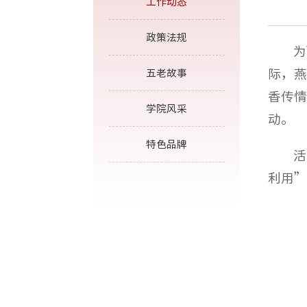
工作动态
政策法规
为
际，燕
五老故事
香传情
学院风采
动。
特色品牌
活
利用”