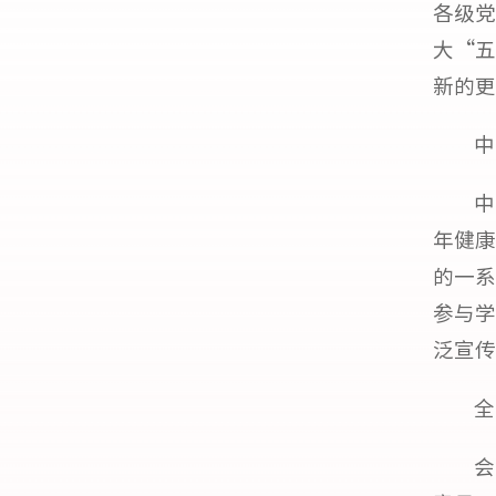
各级党
大“五
新的更
中
中
年健康
的一系
参与学
泛宣传
全
会