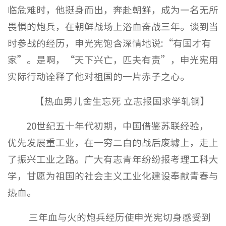
临危难时，他挺身而出，奔赴朝鲜，成为一名无所
畏惧的炮兵，在朝鲜战场上浴血奋战三年。谈到当
时参战的经历，申光宪饱含深情地说:“有国才有
家”。是啊，“天下兴亡，匹夫有责”，申光宪用
实际行动诠释了他对祖国的一片赤子之心。
【热血男儿舍生忘死 立志报国求学轧钢】
20世纪五十年代初期，中国借鉴苏联经验，
优先发展重工业，在一穷二白的战后废墟上，走上
了振兴工业之路。广大有志青年纷纷报考理工科大
学，甘愿为祖国的社会主义工业化建设奉献青春与
热血。
三年血与火的炮兵经历使申光宪切身感受到