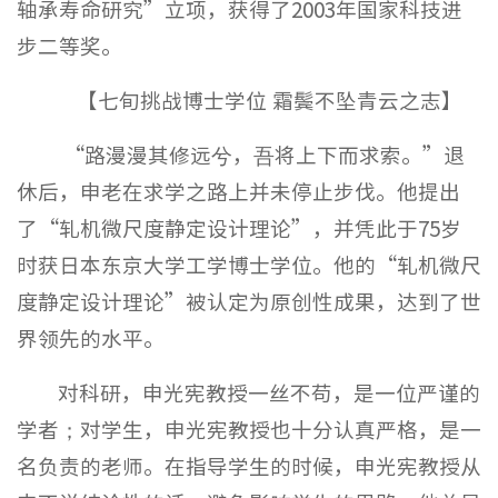
轴承寿命研究”立项，获得了2003年国家科技进
步二等奖。
【七旬挑战博士学位 霜鬓不坠青云之志】
“路漫漫其修远兮，吾将上下而求索。”退
休后，申老在求学之路上并未停止步伐。他提出
了“轧机微尺度静定设计理论”，并凭此于75岁
时获日本东京大学工学博士学位。他的“轧机微尺
度静定设计理论”被认定为原创性成果，达到了世
界领先的水平。
对科研，申光宪教授一丝不苟，是一位严谨的
学者；对学生，申光宪教授也十分认真严格，是一
名负责的老师。在指导学生的时候，申光宪教授从