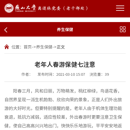
养生保健
位置：
首页
->
养生保健
->
正文
老年人春游保健七注意
作者：
发布时间：2021-03-10 15:07
浏览量：
39
阳春三月，风和日丽，万物萌发，桃红柳绿，鸟语花香，
自然界呈现一派生机勃勃、欣欣向荣的景象，正是人们外出旅
游的大好时光。但要特别提醒的是，老年人由于机体生理功能
衰退，抵抗力减弱，适应性较差，外出春游时更要注意卫生保
健，使自己高高兴兴地出门，快快乐乐地游玩，平平安安地返