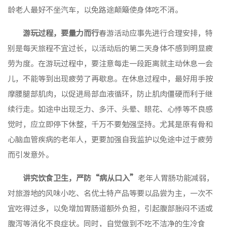
龄老人最好不坐汽车，以免路途颠簸使身体吃不消。
游玩过程，要量力而行
春游活动应事先进行合理安排，特
别是每天旅程不宜过长，以活动后的第二天身体不感到明显疲
劳为度。在游玩过程中，要注意每走一段距离就主动休息一会
儿，不能等到出现疲劳了再歇息。在休息过程中，最好用手按
摩腰腿部肌肉，以促进局部血液循环，防止肌肉僵硬而利于继
续行走。如途中出现乏力、多汗、头晕、眼花、心悸等不良感
觉时，应立即停下休整，千万不要勉强坚持。尤其是原有骨和
心脑血管疾病的老年人，更要加强自我监护以免途中过于疲劳
而引发意外。
讲究饮食卫生，严防“病从口入”
老年人胃肠功能减弱，
对旅游地的风味小吃、名优土特产品等要以品尝为主，一次不
宜吃得过多，以免增加胃肠道额外负担，引起腹部胀闷不适或
腹泻等消化不良症状。同时，自觉做到不吃不洁净的生冷食