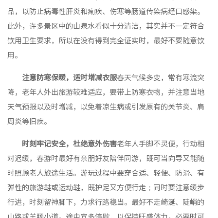
品，以防止病毒性肝炎和痢疾、伤寒等肠道传染病经口感染。
此外，许多景区中的山泉水看似十分清洁，其实并不一定符合
饮用卫生要求，所以在没有得到完全证实时，最好不要随意饮
用。
注意防寒保暖，适时增减衣服
春天气候多变，常有寒流突
降，老年人外出旅游较难适应，要带上防寒衣物，并注意当地
天气预报以及时增减，以免着凉生病或引发原有的关节炎、肩
周炎等旧疾。
时刻牢记安全，杜绝意外伤害
老年人手脚不灵便，行动相
对迟缓，春游时最好有亲朋好友陪伴同游，既可当向导又能随
时照顾老人旅途生活。游玩过程中要穿合适、轻便、防滑、有
弹性的旅游鞋或运动鞋，既护足又方便行走；同时要注意缓步
行进，时刻留神脚下，力求行路稳当。最好不走崎涎、陡峭的
山路或羊肠小道。途中宜多停歇，以保持旺盛体力。必要时可