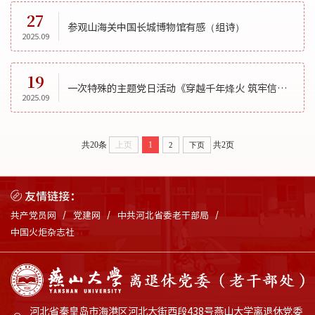
27
参观山海关中国长城博物馆有感（组诗）
2025.09
19
一次特殊的主题党日活动《穿越千年烽火 筑牢信念根基》
2025.09
共20条
上页
1
共2页
2
下页
友情链接：
共产党员网
党建网
中共河北省委老干部局
中国火炬杂志社
河北省秦皇岛市海港区河北大街西段438号燕山大学离退休党委