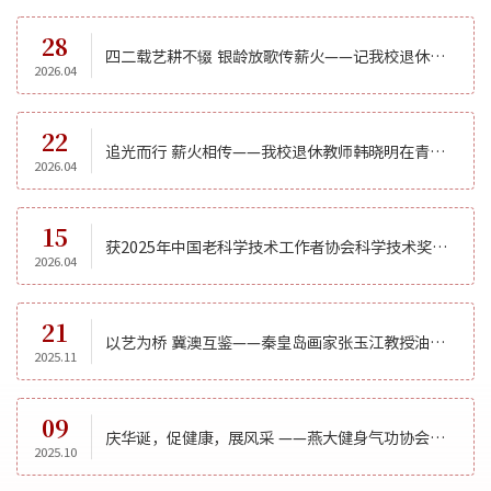
28
四二载艺耕不辍 银龄放歌传薪火——记我校退休教授李宗堂从艺育人之路
2026.04
22
追光而行 薪火相传——我校退休教师韩晓明在青春诗会深情演绎情景讲述
2026.04
15
获2025年中国老科学技术工作者协会科学技术奖有感
2026.04
21
以艺为桥 冀澳互鉴——秦皇岛画家张玉江教授油画展将登陆澳门
2025.11
09
庆华诞，促健康，展风采 ——燕大健身气功协会参加秦皇岛市“2025健身气功展示交流大会”侧记
2025.10