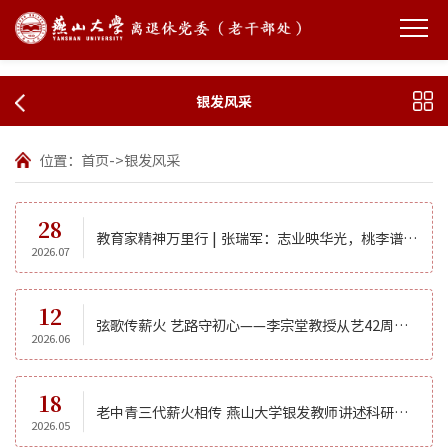
银发风采
位置：
首页
->
银发风采
28
教育家精神万里行 | 张瑞军：志业映华光，桃李谱新章
2026.07
12
弦歌传薪火 艺路守初心——李宗堂教授从艺42周年师生音乐会圆满举办
2026.06
18
老中青三代薪火相传 燕山大学银发教师讲述科研报国初心
2026.05